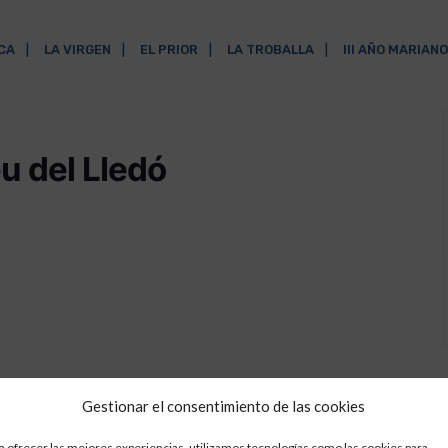
ICA
LA VIRGEN
EL PRIOR
LA TROBALLA
III AÑO MARIANO
u del Lledó
Gestionar el consentimiento de las cookies
a ofrecer las mejores experiencias, utilizamos tecnologías como las cookies para