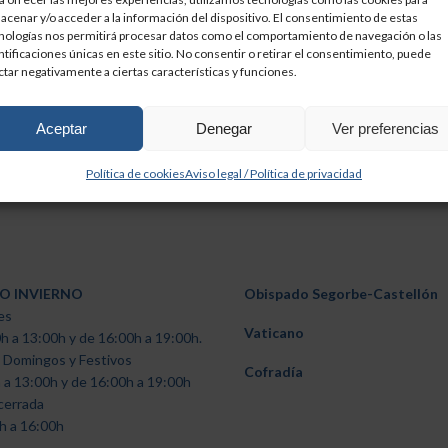
acenar y/o acceder a la información del dispositivo. El consentimiento de estas
nologías nos permitirá procesar datos como el comportamiento de navegación o las
ntificaciones únicas en este sitio. No consentir o retirar el consentimiento, puede
ctar negativamente a ciertas características y funciones.
Aceptar
Denegar
Ver preferencias
Política de cookies
Aviso legal / Política de privacidad
O INVIERNO
Obispado Segorbe-Castellón
es
Vaticano
h a 13:00h y de 16:00h a 19:00h.
 Domingos y Festivos
Cofradía
 a 13:00h y de 16:00h a 19:00h
cerrada
h a 16:00h