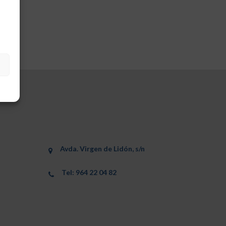
Avda. Virgen de Lidón, s/n
Tel: 964 22 04 82