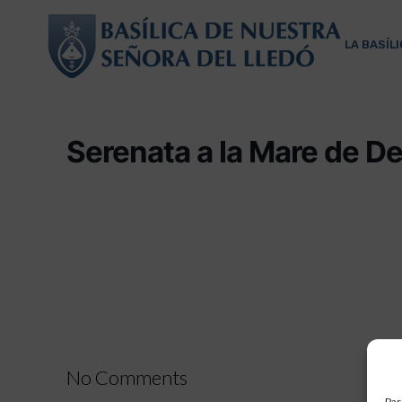
LA BASÍL
Serenata a la Mare de De
No Comments
Par