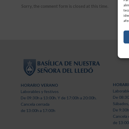
alm
Sorry, the comment form is closed at this time.
tec
ide
afe
HORARI
HORARIO VERANO
Laborabl
Laborables y festivos
De 08:30
De 09:30h a 13:00h. Y de 17:00h a 20:00h.
Sábados,
Cancela cerrada
De 9:30h
de 13:00h a 17:00h
Cancela 
de 13:00