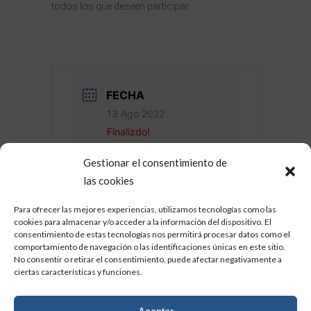
todos los que deseen participar.
FECHA
13 Ago 2022
Finalizdo!
Gestionar el consentimiento de
HORA
las cookies
Evento de todo el día
Para ofrecer las mejores experiencias, utilizamos tecnologías como las
cookies para almacenar y/o acceder a la información del dispositivo. El
consentimiento de estas tecnologías nos permitirá procesar datos como el
comportamiento de navegación o las identificaciones únicas en este sitio.
No consentir o retirar el consentimiento, puede afectar negativamente a
ciertas características y funciones.
Sorry, the comment form is closed at this
time.