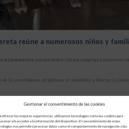
ereta reúne a numerosos niños y famili
de la Lledonereta
, una entrañable cita que congregó a numerosos niño
o de 31 voces blancas, dirigido por el compositor y director D. Carlo
or la Concejal de Ermitas, Noelia Selma, así como el Presidente de l
Gestionar el consentimiento de las cookies
 de Gobierno.
a ofrecer las mejores experiencias, utilizamos tecnologías como las cookies para
ebración de la
Santa Misa
, los fieles subieron al
Camarín de la Virge
acenar y/o acceder a la información del dispositivo. El consentimiento de estas
nologías nos permitirá procesar datos como el comportamiento de navegación o las
mplación más cercana, en una emotiva manifestación de amor y devoc