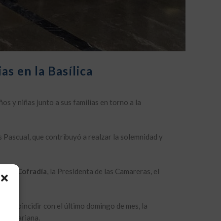
as en la Basílica
s y niñas junto a sus familias en torno a la
s Pascual, que contribuyó a realzar la solemnidad y
a
Real Cofradía
, la Presidenta de las Camareras, el
n
. Al coincidir con el último domingo de mes, la
ión mariana.