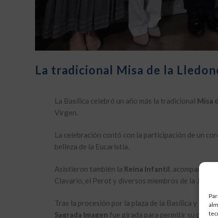
La tradicional Misa de la Lledon
La Basílica celebró un año más la tradicional
Misa 
Virgen.
La celebración contó con la participación de un cor
belleza de la Eucaristía.
Asistieron también la
Reina Infantil
, acompañada p
Clavario, el Perot y diversos miembros de la Junta
Par
Tras la procesión por la plaza de la Basílica y la cel
alm
tec
Sagrada Imagen
fue girada para permitir su conte