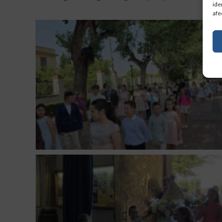
ide
afe