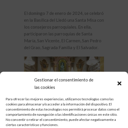
El domingo 7 de enero de 2024, se celebró
en la Basílica del Lledó una Santa Misa con
los consejeros parroquiales. En ella,
participaron las parroquias de Santa
María, San Vicente, El Carmen, San Pedro
del Grao, Sagrada Familia y El Salvador.
Gestionar el consentimiento de
las cookies
Para ofrecer las mejores experiencias, utilizamos tecnologías como las
cookies para almacenar y/o acceder a la información del dispositivo. El
consentimiento de estas tecnologías nos permitirá procesar datos como el
comportamiento de navegación o las identificaciones únicas en este sitio.
No consentir o retirar el consentimiento, puede afectar negativamente a
ciertas características y funciones.