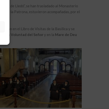
litas de Lledó”, se han trasladado al Monasterio
irse de la Patrona, estuvieron acompañadas, por el
maron en el Libro de Visitas de la Basílica y se
s en la
Voluntad del Señor
y en la
Mare de Deu