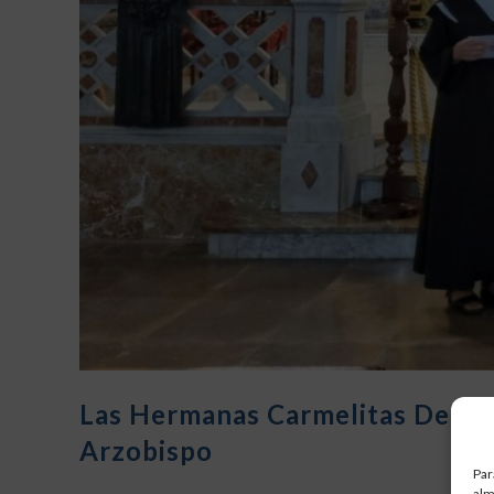
Las Hermanas Carmelitas Descalz
Arzobispo
Par
alm