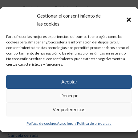
Recientemente D. Mateo Asensi nos
obsequió con la nueva imagen de la Patrona
Gestionar el consentimiento de
en la cancela de la Casa Prioral. Una
las cookies
verdadera obra de arte que nos hace estar
Para ofrecer las mejores experiencias, utilizamos tecnologías como las
muy agradecidos.
cookies para almacenar y/o acceder a la información del dispositivo. El
consentimiento de estas tecnologías nos permitirá procesar datos como el
comportamiento de navegación o las identificaciones únicas en este sitio.
No consentir o retirar el consentimiento, puede afectar negativamente a
ciertas características y funciones.
Aceptar
Denegar
Ver preferencias
HORARIO VERANO
Laborables y festivos
Política de cookies
Aviso legal / Política de privacidad
De 09:30h a 13:00h. Y de 17:00h a 20:00h.
Cancela cerrada