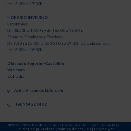
de 13:00h a 17:00h
HORARIO INVIERNO
Laborables
De 08:30h a 13:00h y de 16:00h a 19:00h.
Sábados, Domingos y Festivos
De 9:30h a 13:00h y de 16:00h a 19:00h Cancela cerrada
de 13:00h a 16:00h
Obispado Segorbe-Castellón
Vaticano
Cofradía
Avda. Virgen de Lidón, s/n
Tel: 964 22 04 82
©2022 – 2026 Basílica de nuestra señora Del Lledó |
Aviso legal
|
Política de privacidad
|
Política de cookies
|
Diseño web