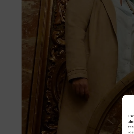
Par
alm
tec
ide