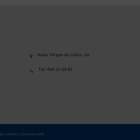
Avda. Virgen de Lidón, s/n
Tel: 964 22 04 82
 de cookies
|
Diseño web