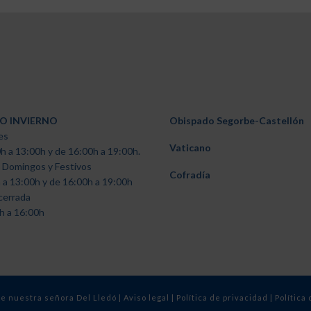
O INVIERNO
Obispado Segorbe-Castellón
es
Vaticano
h a 13:00h y de 16:00h a 19:00h.
 Domingos y Festivos
Cofradía
 a 13:00h y de 16:00h a 19:00h
cerrada
h a 16:00h
de nuestra señora Del Lledó |
Aviso legal
|
Política de privacidad
|
Política