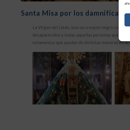
afe
Santa Misa por los damnificado
La Virgen del Lledo, luce un crespón negro como sig
desaparecidos y todas aquellas personas que sufren
estamentos que ayudan de distintas maneras en la 