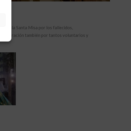
rando la Santa Misa por los fallecidos,
estra oración también por tantos voluntarios y