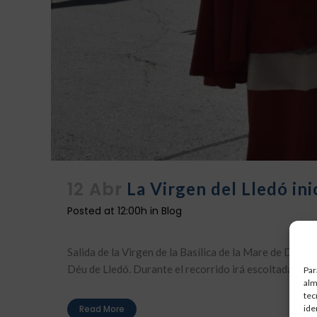
12 Abr
La Virgen del Lledó ini
Posted at 12:00h
in
Blog
Salida de la Virgen de la Basílica de la Mare de Déu 
Déu de Lledó. Durante el recorrido irá escoltada por l
Par
alm
tec
ide
Read More