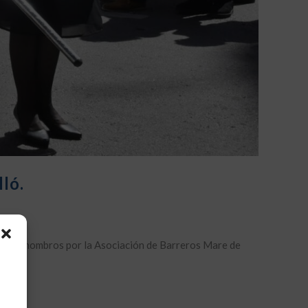
lló.
ortada a hombros por la Asociación de Barreros Mare de