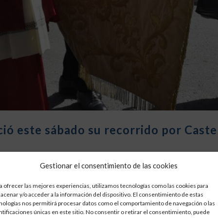
ció este sábado su recorrido por Caste
Gestionar el consentimiento de las cookies
del Lledó en procesión, presidida por el prior, Joaquín Guillamón y p
a Escuadra Ecuestre de...
a ofrecer las mejores experiencias, utilizamos tecnologías como las cookies para
acenar y/o acceder a la información del dispositivo. El consentimiento de estas
nologías nos permitirá procesar datos como el comportamiento de navegación o las
ntificaciones únicas en este sitio. No consentir o retirar el consentimiento, puede